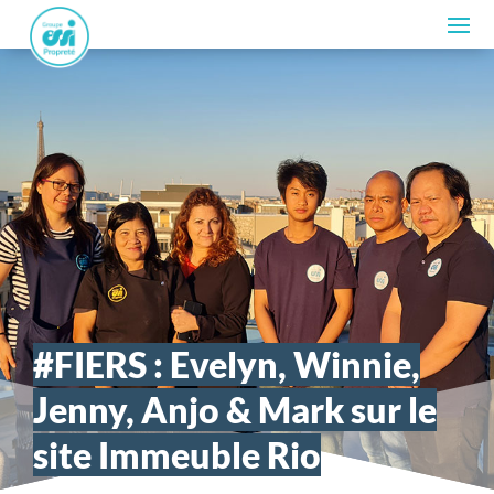
#FIERS : Evelyn, Winnie,
Jenny, Anjo & Mark sur le
site Immeuble Rio