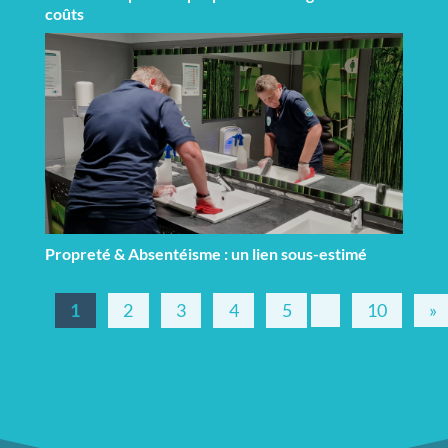
coûts
Propreté & Absentéisme : un lien sous-estimé
1
2
3
4
5
10
»