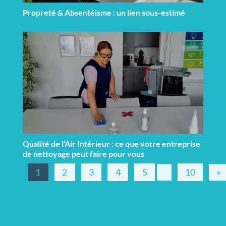
Propreté & Absentéisme : un lien sous-estimé
Qualité de l’Air Intérieur : ce que votre entreprise
de nettoyage peut faire pour vous
1
2
3
4
5
10
»