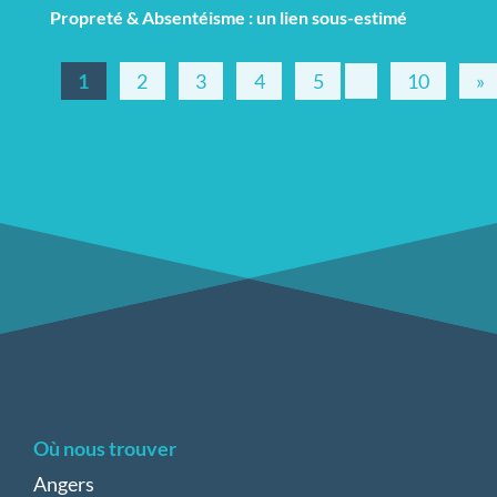
Propreté & Absentéisme : un lien sous-estimé
1
2
3
4
5
10
»
Où nous trouver
Angers