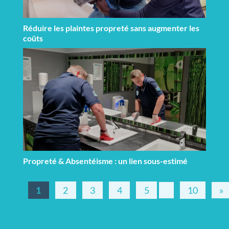
Réduire les plaintes propreté sans augmenter les
coûts
Propreté & Absentéisme : un lien sous-estimé
1
2
3
4
5
10
»