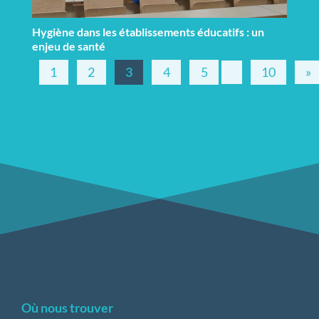
Hygiène dans les établissements éducatifs : un
enjeu de santé
1
2
3
4
5
10
»
Où nous trouver