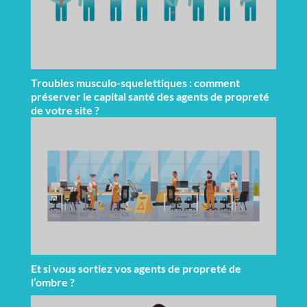
Troubles musculo-squelettiques : comment
préserver le capital santé des agents de propreté
de votre site ?
Et si vous sortiez vos agents de propreté de
l’ombre ?