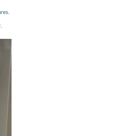
ures.
.