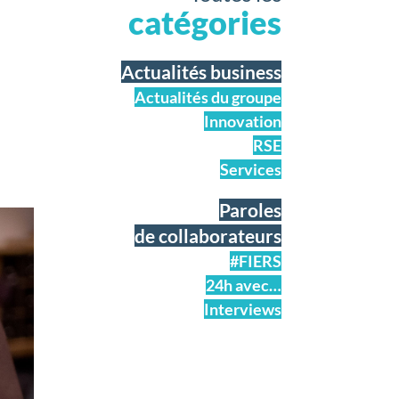
catégories
Actualités business
Actualités du groupe
Innovation
RSE
Services
Paroles
de collaborateurs
#FIERS
24h avec…
Interviews