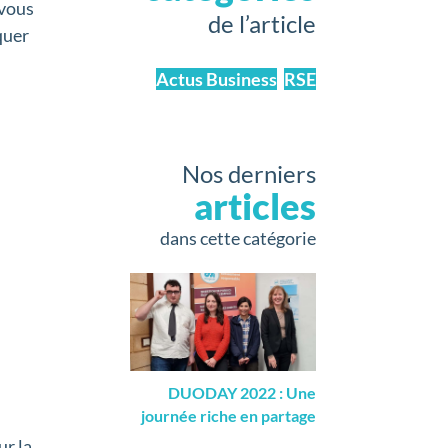
 vous
de l’article
quer
Actus Business
,
RSE
Nos derniers
articles
dans cette catégorie
DUODAY 2022 : Une
journée riche en partage
ur la