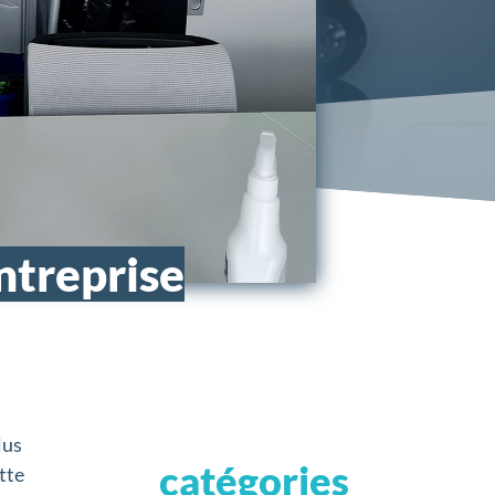
entreprise
lus
catégories
tte