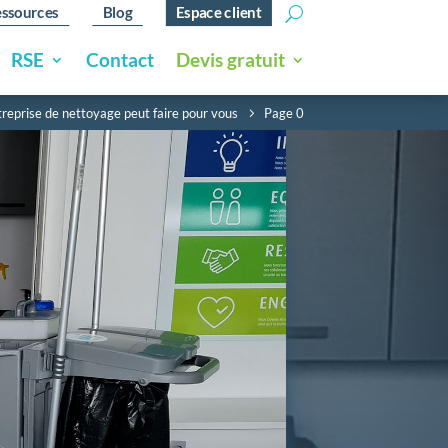
ssources
Blog
Espace client
RSE
Contact
Devis gratuit
entreprise de nettoyage peut faire pour vous
Page 0