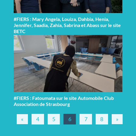
#FIERS : Mary Angela, Louiza, Dahbia, Henia,
Jennifer, Saadia, Zahia, Sabrina et Abass sur le site
BETC
#FIERS : Fatoumata sur le site Automobile Club
Association de Strasbourg
«
4
5
6
7
8
»