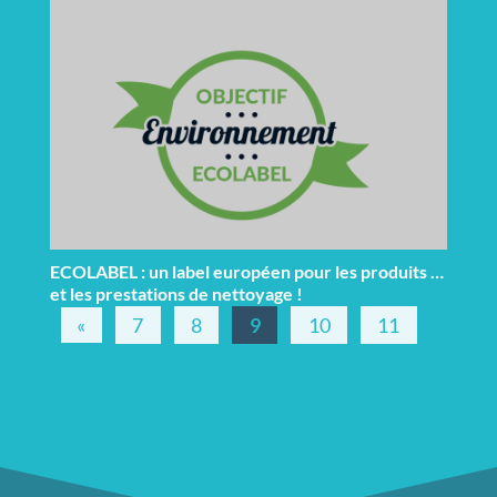
ECOLABEL : un label européen pour les produits …
et les prestations de nettoyage !
«
7
8
9
10
11