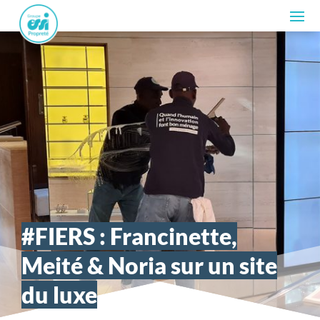
#FIERS : Francinette,
Meité & Noria sur un site
du luxe