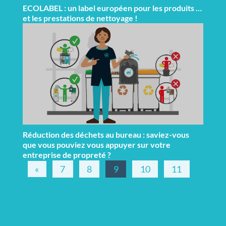
ECOLABEL : un label européen pour les produits …
et les prestations de nettoyage !
Réduction des déchets au bureau : saviez-vous
que vous pouviez vous appuyer sur votre
entreprise de propreté ?
«
7
8
9
10
11