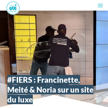
#FIERS : Francinette,
Meité & Noria sur un site
du luxe