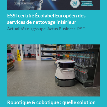
ESSI certifié Écolabel Européen des
services de nettoyage intérieur
Actualités du groupe
,
Actus Business
,
RSE
Robotique & cobotique : quelle solution