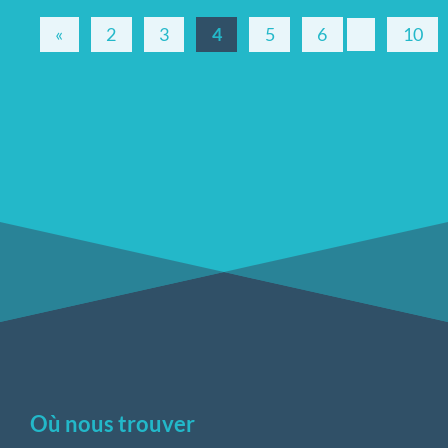
«
2
3
4
5
6
10
Où nous trouver