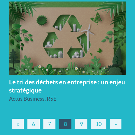
Le tri des déchets en entreprise : un enjeu
stratégique
Actus Business
,
RSE
«
6
7
8
9
10
»