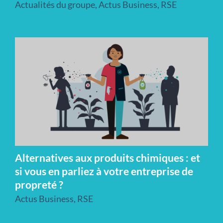
Actualités du groupe
,
Actus Business
,
RSE
Alternatives aux produits chimiques : et
si vous en parliez à votre entreprise de
propreté ?
Actus Business
,
RSE