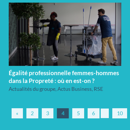
Égalité professionnelle femmes-hommes
dans la Propreté : où en est-on ?
Actualités du groupe
,
Actus Business
,
RSE
«
2
3
4
5
6
10