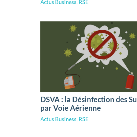
Actus Business
,
RSE
DSVA : la Désinfection des Su
par Voie Aérienne
Actus Business
,
RSE