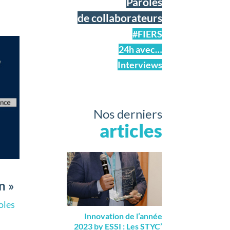
Paroles
de collaborateurs
#FIERS
24h avec…
Interviews
Nos derniers
articles
n »
oles
Innovation de l’année
2023 by ESSI : Les STYC’