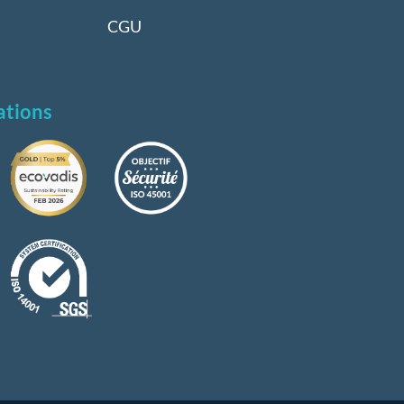
CGU
ations