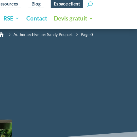
ssources
Blog
Espace client
RSE
Contact
Devis gratuit

Author archive for: Sandy Poupart
Page 0